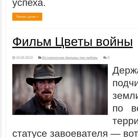
успеха.
Читать далее »
Фильм Цветы войны
19.03.2013
Исторические фильмы про любовь
0
Держ
подч
земли
по в
терр
статусе завоевателя — во