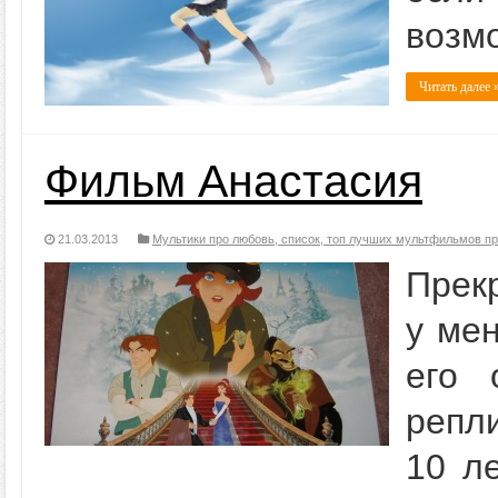
возм
Читать далее 
Фильм Анастасия
21.03.2013
Мультики про любовь, список, топ лучших мультфильмов п
Прек
у мен
его 
репл
10 л