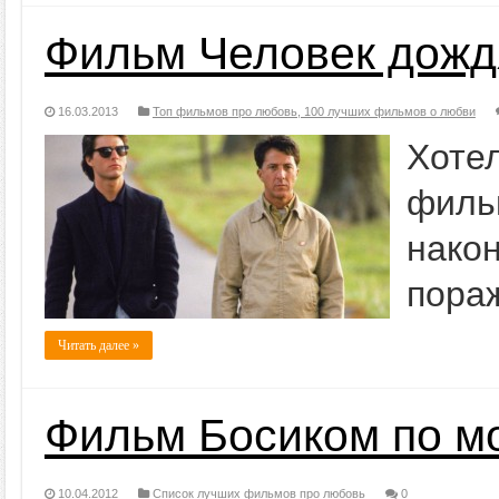
Фильм Человек дожд
16.03.2013
Топ фильмов про любовь, 100 лучших фильмов о любви
Хоте
филь
нак
пора
Читать далее »
Фильм Босиком по м
10.04.2012
Список лучших фильмов про любовь
0