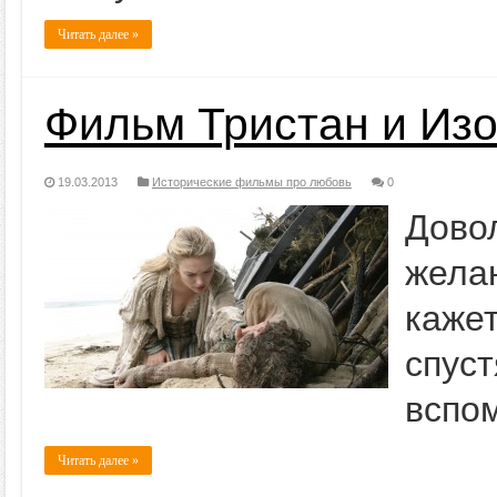
Читать далее »
Фильм Тристан и Из
19.03.2013
Исторические фильмы про любовь
0
Дово
жела
каже
спус
вспом
Читать далее »