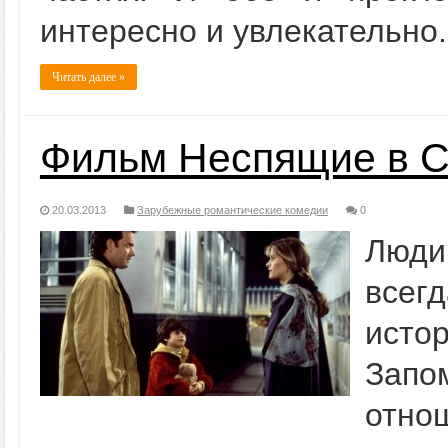
интересно и увлекательно.
Читать далее »
Фильм Неспящие в С
20.03.2013
Зарубежные романтические комедии
0
Люди
всег
ист
Запо
отно