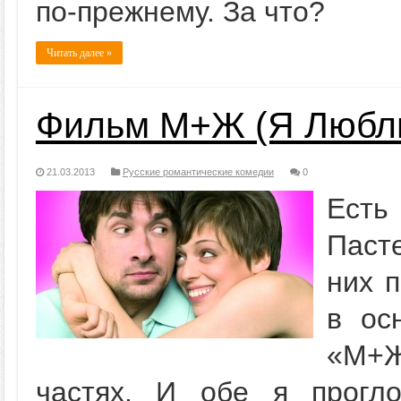
по-прежнему. За что?
Читать далее »
Фильм М+Ж (Я Любл
21.03.2013
Русские романтические комедии
0
Есть
Паст
них 
в ос
«М+Ж
частях. И обе я прогл