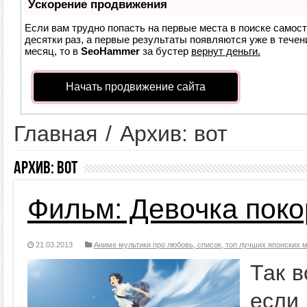
Ускорение продвижения
Если вам трудно попасть на первые места в поиске самос
десятки раз, а первые результаты появляются уже в течени
месяц, то в
SeoHammer
за бустер
вернут деньги.
Начать продвижение сайта
Главная
/
Архив: вот
Архив:
вот
Фильм: Девочка пок
21.03.2013
Аниме мультики про любовь, список, топ лучших японских
Так в
если