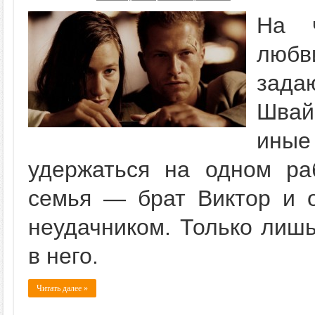
На ч
люб
задаю
Швай
ины
удержаться на одном ра
семья — брат Виктор и 
неудачником. Только лиш
в него.
Читать далее »