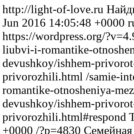
http://light-of-love.ru
Найд
Jun 2016 14:05:48 +0000
r
https://wordpress.org/?v=4.
liubvi-i-romantike-otnosh
devushkoy/ishhem-privorot
privorozhili.html
/samie-int
romantike-otnosheniya-mez
devushkoy/ishhem-privorot
privorozhili.html#respond
+0000
/?p=4830
Семейная 