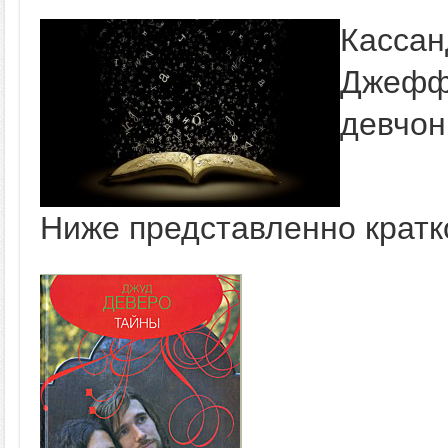
Касса
Джефф
девчон
Ниже представленно кратк