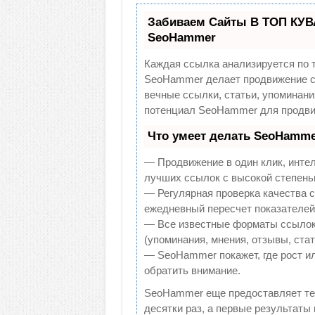
Забиваем Сайты В ТОП КУВ
SeoHammer
Каждая ссылка анализируется по 
SeoHammer делает продвижение са
вечные ссылки, статьи, упоминани
потенциал SeoHammer для продви
Что умеет делать SeoHamme
— Продвижение в один клик, инте
лучших ссылок с высокой степень
— Регулярная проверка качества с
ежедневный пересчет показателей 
— Все известные форматы ссылок:
(упоминания, мнения, отзывы, стат
— SeoHammer покажет, где рост ил
обратить внимание.
SeoHammer еще предоставляет т
десятки раз, а первые результаты