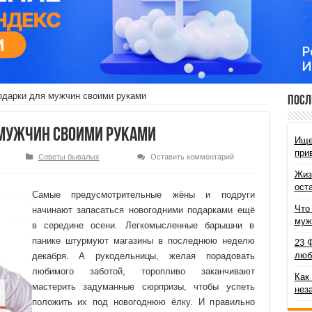
одарки для мужчин своими руками
Посл
 мужчин своими руками
Ище
при
Советы бывалых
Оставить комментарий
Жиз
ост
Самые предусмотрительные жёны и подруги
Что
начинают запасаться новогодними подарками ещё
муж
в середине осени. Легкомысленные барышни в
панике штурмуют магазины в последнюю неделю
23 
люб
декабря. А рукодельницы, желая порадовать
любимого заботой, торопливо заканчивают
Как
мастерить задуманные сюрпризы, чтобы успеть
нез
положить их под новогоднюю ёлку. И правильно