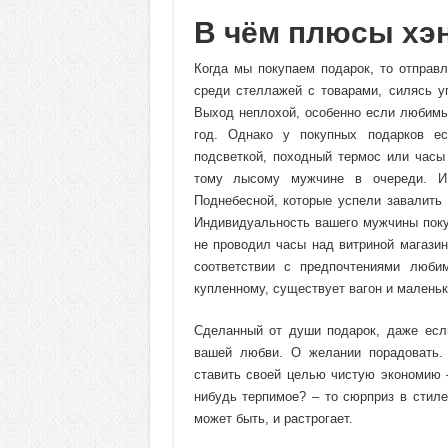
В чём плюсы хэ
Когда мы покупаем подарок, то отправ
среди стеллажей с товарами, силясь уг
Выход неплохой, особенно если любимы
год. Однако у покупных подарков е
подсветкой, походный термос или часы
тому лысому мужчине в очереди. И 
Поднебесной, которые успели завалить
Индивидуальность вашего мужчины поку
не проводил часы над витриной магазин
соответствии с предпочтениями люби
купленному, существует вагон и маленьк
Сделанный от души подарок, даже если
вашей любви. О желании порадовать.
ставить своей целью чистую экономию –
нибудь терпимое? – то сюрприз в стил
может быть, и растрогает.