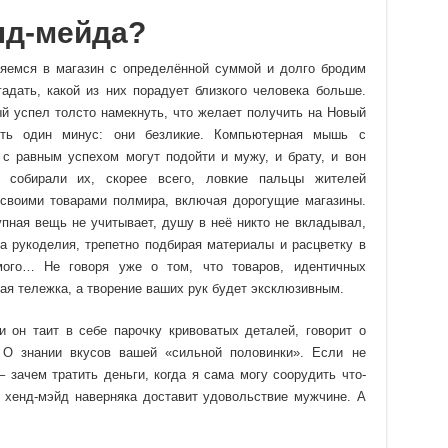
нд-мейда?
ляемся в магазин с определённой суммой и долго бродим
адать, какой из них порадует близкого человека больше.
й успел толсто намекнуть, что желает получить на Новый
сть один минус: они безликие. Компьютерная мышь с
 с равным успехом могут подойти и мужу, и брату, и вон
собирали их, скорее всего, ловкие пальцы жителей
 своими товарами полмира, включая дорогущие магазины.
пная вещь не учитывает, душу в неё никто не вкладывал,
а рукоделия, трепетно подбирая материалы и расцветку в
мого… Не говоря уже о том, что товаров, идентичных
ая тележка, а творение ваших рук будет эксклюзивным.
 он таит в себе парочку кривоватых деталей, говорит о
 О знании вкусов вашей «сильной половинки». Если не
 зачем тратить деньги, когда я сама могу соорудить что-
е хенд-мэйд наверняка доставит удовольствие мужчине. А