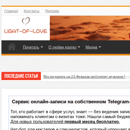
Главная
Контакты
Реклама
Почитать
О любви кратко
Медиа
Последние статьи
Что подарить на 23 Февраля любимому мужчине?
Сервис онлайн-записи на собственном Telegram
Тот, кто работает в сфере услуг, знает — без ведения запи
напоминать клиентам о визитах тоже. Нашли самый бюдж
Для новых пользователей
первый месяц бесплатно
.
Чат-бот для мастеров и специалистов, который упрощает 