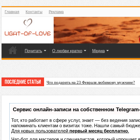
Главная
Контакты
Реклама
Почитать
О любви кратко
Медиа
Последние статьи
Что подарить на 23 Февраля любимому мужчине?
Сервис онлайн-записи на собственном Telegram
Тот, кто работает в сфере услуг, знает — без ведения запи
напоминать клиентам о визитах тоже. Нашли самый бюдж
Для новых пользователей
первый месяц бесплатно
.
Чат-бот для мастеров и специалистов, который упрощает 