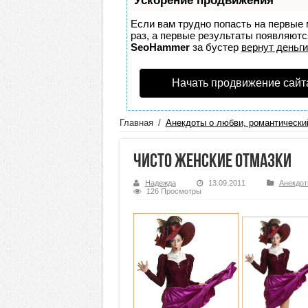
Ускорение продвижения
Если вам трудно попасть на первые 
раз, а первые результаты появляются
SeoHammer
за бустер
вернут деньги
Начать продвижение сайт
Главная
/
Анекдоты о любви, романтически
Чисто женские отмазки
Надежда
13.09.2011
Анекдот
126 Просмотры