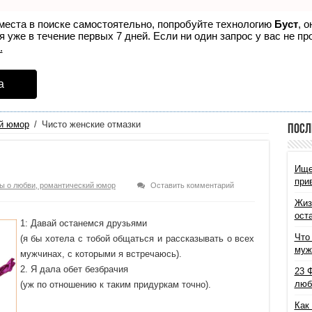
места в поиске самостоятельно, попробуйте технологию
Буст
, 
 уже в течение первых 7 дней. Если ни один запрос у вас не про
.
а
й юмор
/
Чисто женские отмазки
Посл
Ище
при
ы о любви, романтический юмор
Оставить комментарий
Жиз
ост
1: Давай останемся друзьями
Что
(я бы хотела с тобой общаться и рассказывать о всех
муж
мужчинах, с которыми я встречаюсь).
2. Я дала обет безбрачия
23 
люб
(уж по отношению к таким придуркам точно).
Как