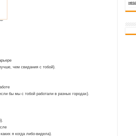
нез
арьере
лучше, чем свидания с тобой).
аботе
если бы мы с тобой работали в разных городах).
).
ысле
каких я когда либо-видела).