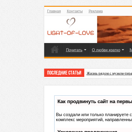
Главная
Контакты
Реклама
Почитать
О любви кратко
М
Последние статьи
Жизнь рядом с мужем-тира
Как продвинуть сайт на перв
Вы создали или только планируете со
комплекс мероприятий, направленны