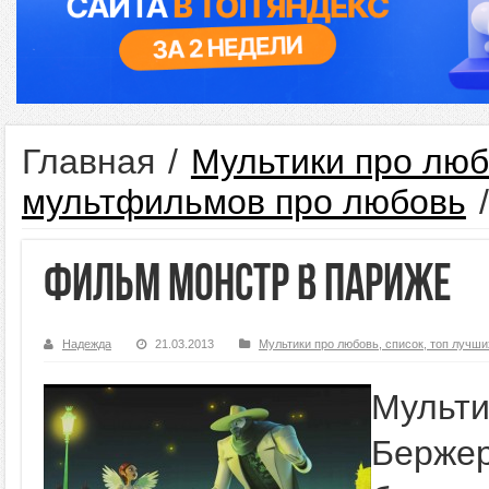
Главная
/
Мультики про люб
мультфильмов про любовь
/
Фильм Монстр в Париже
Надежда
21.03.2013
Мультики про любовь, список, топ лучш
Мульт
Берже