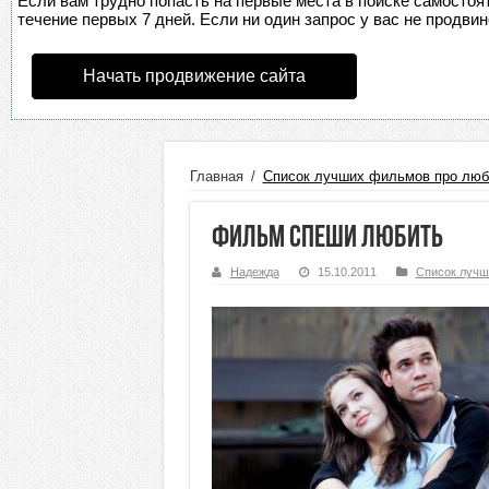
Если вам трудно попасть на первые места в поиске самосто
течение первых 7 дней. Если ни один запрос у вас не продвин
Начать продвижение сайта
Главная
/
Список лучших фильмов про люб
Фильм Спеши любить
Надежда
15.10.2011
Список лучш