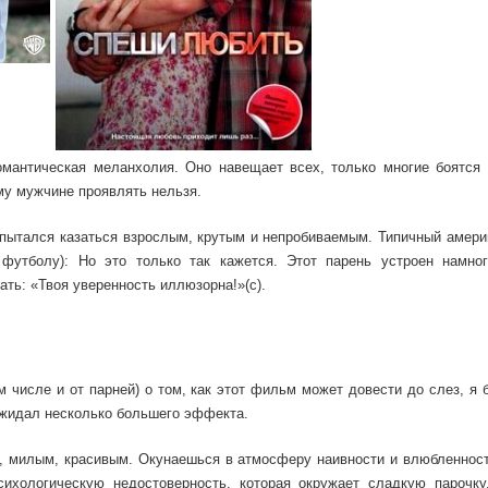
омантическая меланхолия. Оно навещает всех, только многие боятся 
му мужчине проявлять нельзя.
 пытался казаться взрослым, крутым и непробиваемым. Типичный амери
футболу): Но это только так кажется. Этот парень устроен намно
ть: «Твоя уверенность иллюзорна!»(с).
 числе и от парней) о том, как этот фильм может довести до слез, я
ожидал несколько большего эффекта.
 милым, красивым. Окунаешься в атмосферу наивности и влюбленности
ихологическую недостоверность, которая окружает сладкую парочку