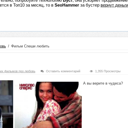
ятельно, попробуйте технологию
Буст
, она ускоряет продвижение
ется в Топ10 за месяц, то в
SeoHammer
за бустер
вернут деньги
овь
/
Фильм Спеши любить
их фильмов про любовь
Оставить комментарий
1,355 Просмотры
А вы верите в чудеса?