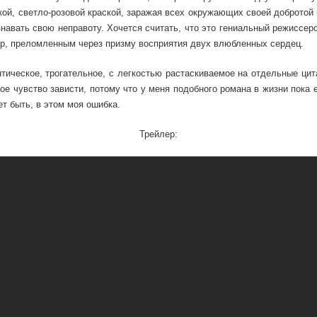
ой, светло-розовой краской, заражая всех окружающих своей добротой 
авать свою неправоту. Хочется считать, что это гениальный режиссерск
р, преломленным через призму восприятия двух влюбленных сердец.
ическое, трогательное, с легкостью растаскиваемое на отдельные цита
ое чувство зависти, потому что у меня подобного романа в жизни пока 
т быть, в этом моя ошибка.
Трейлер: