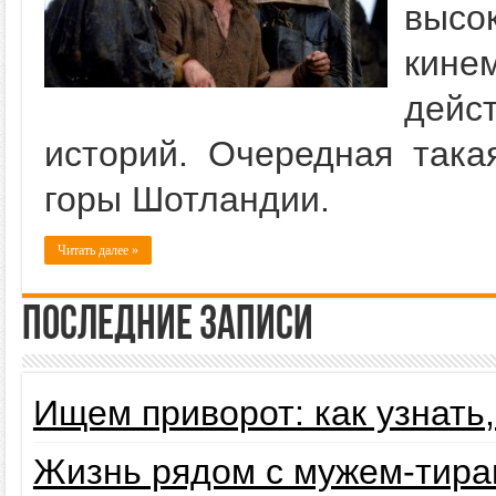
высо
кине
дейс
историй. Очередная така
горы Шотландии.
Читать далее »
Последние записи
Ищем приворот: как узнать
Жизнь рядом с мужем-тира