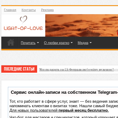
Главная
Контакты
Реклама
Почитать
О любви кратко
Медиа
Последние статьи
Жизнь рядом с мужем-тираном — уйти нельзя остат
Что подарить на 23 Февраля любимому мужчине?
Сервис онлайн-записи на собственном Telegram
Тот, кто работает в сфере услуг, знает — без ведения запи
напоминать клиентам о визитах тоже. Нашли самый бюдж
Для новых пользователей
первый месяц бесплатно
.
Чат-бот для мастеров и специалистов, который упрощает 