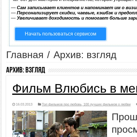
—
Сам записывает клиентов и напоминает им о визи
—
Персонализирует скидки, чаевые, кэшбэк и предоп
—
Увеличивает доходимость и помогает больше за
Начать пользоваться сервисом
Главная
/
Архив: взгляд
Архив:
взгляд
Фильм Влюбись в ме
16.03.2013
Топ фильмов про любовь, 100 лучших фильмов о любви
Прош
про