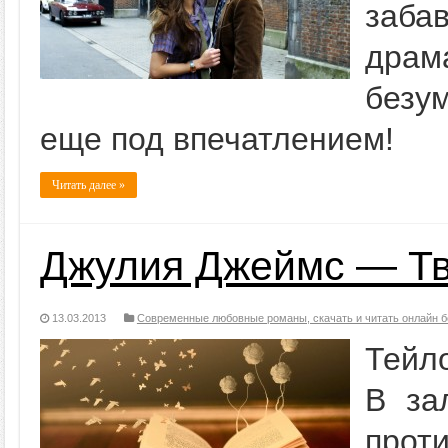
заб
драм
безу
еще под впечатлением!
Читать далее »
Джулия Джеймс — Тв
13.03.2013
Современные любовные романы, скачать и читать онлайн б
Тейл
В за
прот