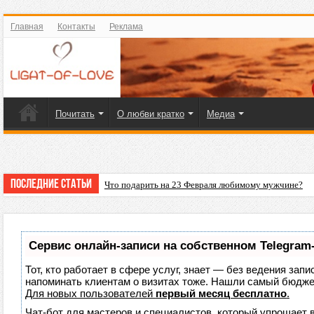
Главная
Контакты
Реклама
Почитать
О любви кратко
Медиа
Последние статьи
Что подарить на 23 Февраля любимому мужчине?
Сервис онлайн-записи на собственном Telegram
Тот, кто работает в сфере услуг, знает — без ведения запи
напоминать клиентам о визитах тоже. Нашли самый бюдж
Для новых пользователей
первый месяц бесплатно
.
Чат-бот для мастеров и специалистов, который упрощает 