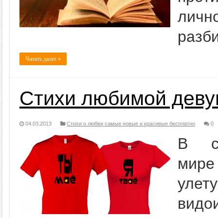
личн
разби
Читать далее »
Стихи любимой деву
04.03.2013
Стихи о любви самые новые и красивые бесплатно
0
В со
мире
улет
видо