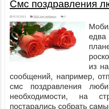
Смс поздравления л
02.03.2013
SMS для любимых
0
Моби
едва
план
роск
из на
сообщений, например, от
смс поздравления люб
необходимости, на с
постарались собрать самые