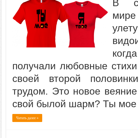
В со
мире
улет
видо
когда
получали любовные стихи
своей второй половинк
трудом. Это новое веяние
свой былой шарм? Ты мое 
Читать далее »