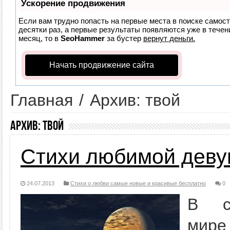
Ускорение продвижения
Если вам трудно попасть на первые места в поиске самос
десятки раз, а первые результаты появляются уже в течени
месяц, то в
SeoHammer
за бустер
вернут деньги.
Начать продвижение сайта
Главная
/
Архив: твой
Архив:
твой
Стихи любимой деву
24.07.2013
Стихи о любви самые новые и красивые бесплатно
0
В со
мире