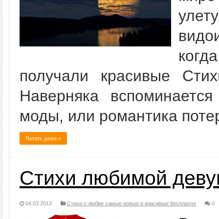
улет
видо
когда
получали красивые Сти
Наверняка вспоминается
моды, или романтика поте
Читать далее »
Стихи любимой деву
04.03.2013
Стихи о любви самые новые и красивые бесплатно
0