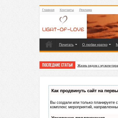
Главная
Контакты
Реклама
Почитать
О любви кратко
М
Последние статьи
Жизнь рядом с мужем-тира
Как продвинуть сайт на перв
Вы создали или только планируете со
комплекс мероприятий, направленны