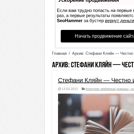
Ускорение продвижения
Если вам трудно попасть на первые 
раз, а первые результаты появляются
SeoHammer
за бустер
вернут деньги
Начать продвижение сайт
Главная
/
Архив: Стефани Кляйн — Честно 
Архив:
Стефани Кляйн — Чест
Стефани Кляйн — Честно 
13.03.2013
Короткие любовные романы, ск