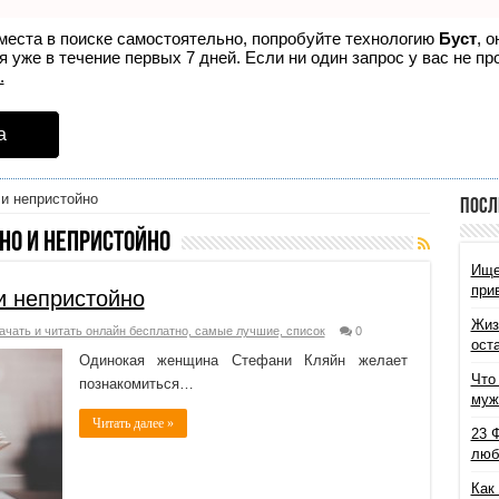
места в поиске самостоятельно, попробуйте технологию
Буст
, 
 уже в течение первых 7 дней. Если ни один запрос у вас не про
.
а
и непристойно
Посл
но и непристойно
Ище
при
и непристойно
Жиз
ачать и читать онлайн бесплатно, самые лучшие, список
0
ост
Одинокая женщина Стефани Кляйн желает
Что
познакомиться…
муж
Читать далее »
23 
люб
Как