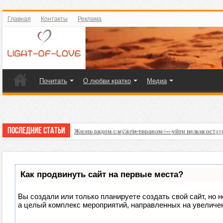
Главная
Контакты
Реклама
Почитать
О любви кратко
Медиа
Последние статьи
Жизнь рядом с мужем-тираном — уйти нельзя остат
Что подарить на 23 Февраля любимому мужчине?
Как продвинуть сайт на первые места?
Вы создали или только планируете создать свой сайт, но н
а целый комплекс мероприятий, направленных на увеличен