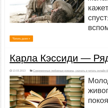
каже
спус
вспом
Читать далее »
Карла Кэссиди — Ря
13.03.2013
Современные любовные романы, скачать и читать онлайн б
Мол
живо
поко