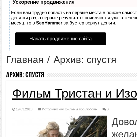
Ускорение продвижения
Если вам трудно попасть на первые места в поиске самос
десятки раз, а первые результаты появляются уже в течени
месяц, то в
SeoHammer
за бустер
вернут деньги.
Начать продвижение сайта
Главная
/
Архив: спустя
Архив:
спустя
Фильм Тристан и Из
19.03.2013
Исторические фильмы про любовь
0
Дово
жела