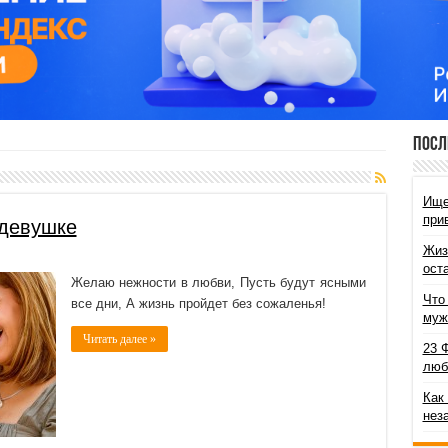
Посл
Ище
при
девушке
Жиз
ост
Желаю нежности в любви, Пусть будут ясными
Что
все дни, А жизнь пройдет без сожаленья!
муж
Читать далее »
23 
люб
Как
нез