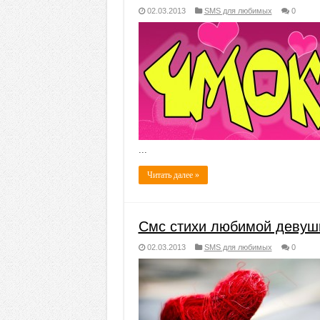
02.03.2013
SMS для любимых
0
...
Читать далее »
Смс стихи любимой девуш
02.03.2013
SMS для любимых
0