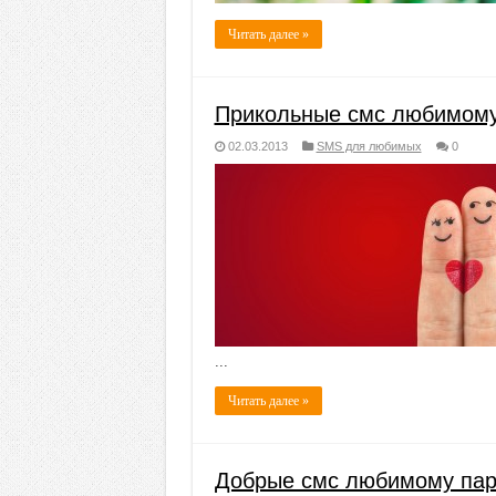
Читать далее »
Прикольные смс любимом
02.03.2013
SMS для любимых
0
...
Читать далее »
Добрые смс любимому па