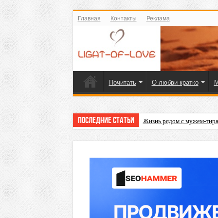
Главная
Контакты
Реклама
Почитать
О любви кратко
М
Последние статьи
Что подарить на 23 Февра