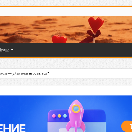
едиа
ля любимому мужчине?