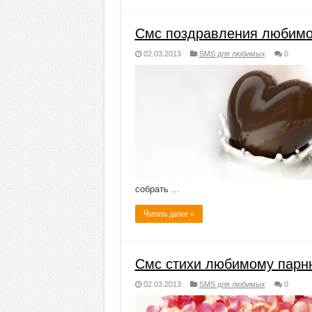
Смс поздравления любим
02.03.2013
SMS для любимых
0
собрать ...
Читать далее »
Смс стихи любимому парн
02.03.2013
SMS для любимых
0