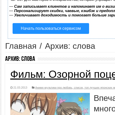
—
Сам записывает клиентов и напоминает им о визи
—
Персонализирует скидки, чаевые, кэшбэк и предоп
—
Увеличивает доходимость и помогает больше за
Начать пользоваться сервисом
Главная
/
Архив: слова
Архив:
слова
Фильм: Озорной поц
21.03.2013
Аниме мультики про любовь, список, топ лучших японских
Впеч
мног