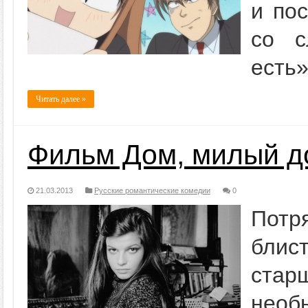
и по
со с
есть»
Читать далее »
Фильм Дом, милый д
21.03.2013
Русские романтические комедии
0
Пот
блис
старш
необ