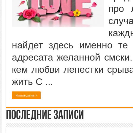
про 
случ
кажд
найдет здесь именно те
адресата желанной смски
кем любви лепестки срыва
жить С ...
Читать далее »
Последние записи