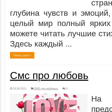
стра
глубина чувств и эмоций
целый мир полный ярких 
можете читать лучшие сти
Здесь каждый ...
Читать далее »
Смс про любовь
15.08.2011
SMS для любимых
0
На с
пред