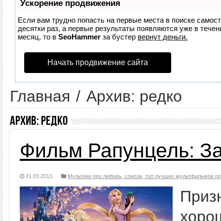
Ускорение продвижения
Если вам трудно попасть на первые места в поиске самос
десятки раз, а первые результаты появляются уже в течени
месяц, то в
SeoHammer
за бустер
вернут деньги.
Начать продвижение сайта
Главная
/
Архив: редко
Архив:
редко
Фильм Рапунцель: З
21.03.2013
Мультики про любовь, список, топ лучших мультфильмов п
Приз
хор