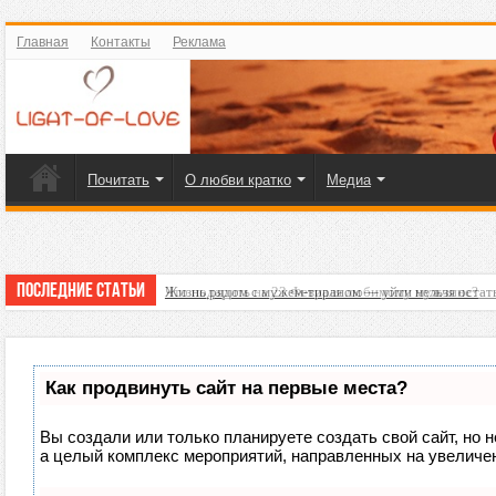
Главная
Контакты
Реклама
Почитать
О любви кратко
Медиа
Последние статьи
Жизнь рядом с мужем-тираном — уйти нельзя остат
Что подарить на 23 Февраля любимому мужчине?
Как продвинуть сайт на первые места?
Вы создали или только планируете создать свой сайт, но н
а целый комплекс мероприятий, направленных на увеличен