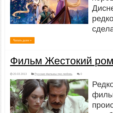
Дисн
редк
сдела
Читать далее »
Фильм Жестокий ро
20.03.2013
Русские фильмы про любовь
0
Редк
филь
прои