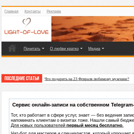
Главная
Контакты
Реклама
Почитать
О любви кратко
Медиа
Последние статьи
Что подарить на 23 Февраля любимому мужчине?
Сервис онлайн-записи на собственном Telegram
Тот, кто работает в сфере услуг, знает — без ведения запи
напоминать клиентам о визитах тоже. Нашли самый бюдж
Для новых пользователей
первый месяц бесплатно
.
Чат-бот для мастеров и специалистов, который упрощает 