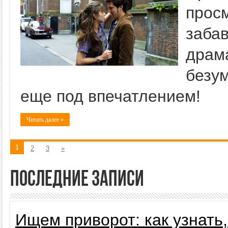
про
заб
драм
безу
еще под впечатлением!
Читать далее »
1
2
3
»
Последние записи
Ищем приворот: как узнать