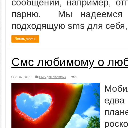
сообщений, например, от
парню. Мы надеемся 
подходящую sms для себя, 
Читать далее »
Смс любимому о лю
22.07.2013
SMS для любимых
0
Моби
едва
план
роск