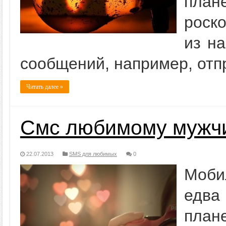
план
роск
из на
сообщений, например, отп
Читать далее »
Смс любимому мужч
22.07.2013
SMS для любимых
0
Моби
едва
план