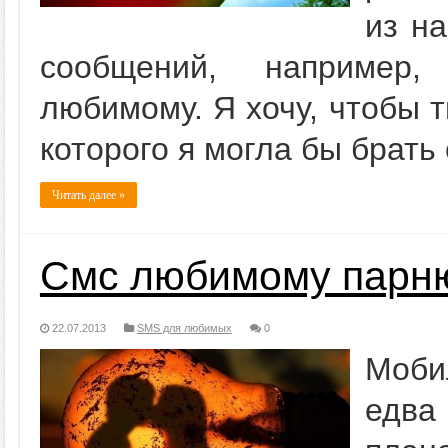
из на
сообщений, например
любимому. Я хочу, чтобы
которого я могла бы брать с
Читать далее »
Смс любимому парн
22.07.2013
SMS для любимых
0
Моби
едва