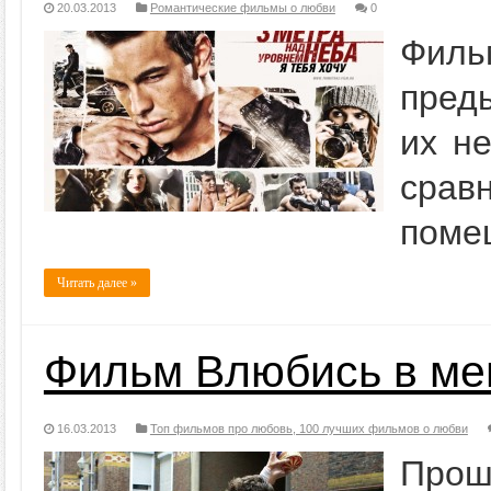
20.03.2013
Романтические фильмы о любви
0
Филь
пред
их н
срав
поме
Читать далее »
Фильм Влюбись в ме
16.03.2013
Топ фильмов про любовь, 100 лучших фильмов о любви
Прош