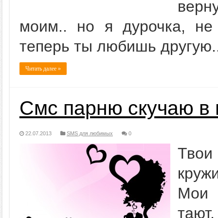
верн
моим.. но я дурочка, не
теперь ты любишь другую.
Читать далее »
Смс парню скучаю в 
22.07.2013
SMS для любимых
0
Твои 
круж
Мои 
тают