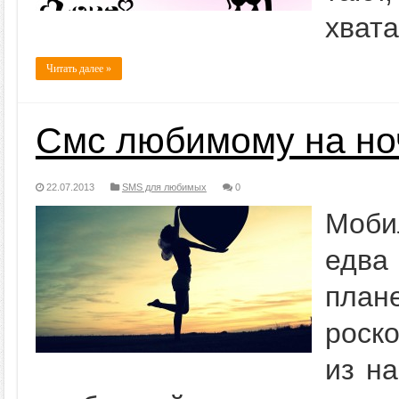
хвата
Читать далее »
Cмс любимому на но
22.07.2013
SMS для любимых
0
Моби
едва
план
роск
из на