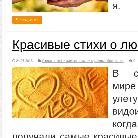
я.
Читать далее »
Красивые стихи о л
24.07.2013
Стихи о любви самые новые и красивые бесплатно
0
В со
мире
улет
видо
когда
получали самые красивые 