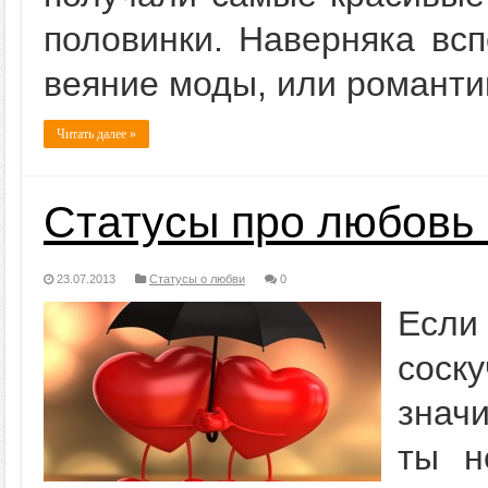
половинки. Наверняка всп
веяние моды, или романти
Читать далее »
Статусы про любовь 
23.07.2013
Статусы о любви
0
Если
соск
знач
ты н