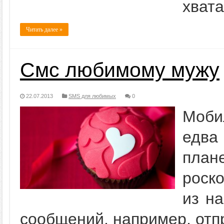
хвата
Читать далее »
Смс любимому мужу
22.07.2013
SMS для любимых
0
Моби
едва
план
роск
из на
сообщений, например, отп