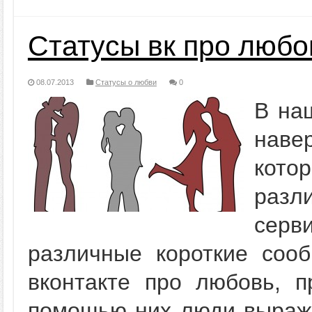
Статусы вк про любо
08.07.2013
Статусы о любви
0
В на
наве
кот
раз
серв
различные короткие сооб
вконтакте про любовь, 
помощью них люди выража