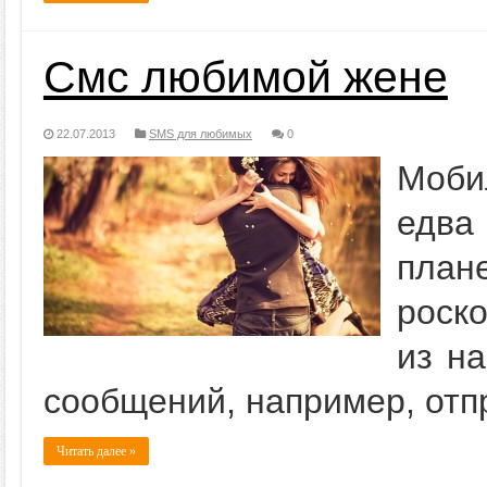
Смс любимой жене
22.07.2013
SMS для любимых
0
Моби
едва
план
роск
из на
сообщений, например, от
Читать далее »