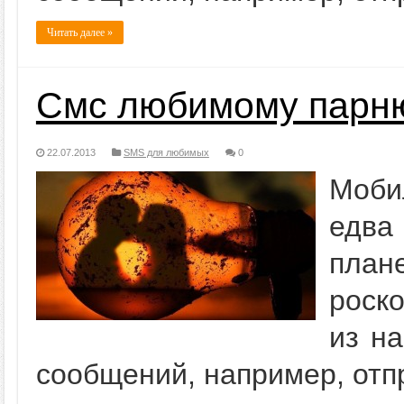
Читать далее »
Смс любимому парн
22.07.2013
SMS для любимых
0
Моби
едва
план
роск
из на
сообщений, например, отп