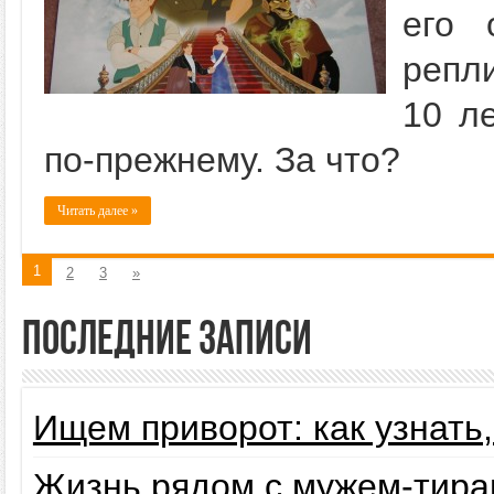
его 
репл
10 л
по-прежнему. За что?
Читать далее »
1
2
3
»
Последние записи
Ищем приворот: как узнать
Жизнь рядом с мужем-тира