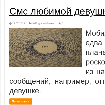
Смс любимой девушк
22.07.2013
SMS для любимых
0
Моби
едва
план
роск
из на
сообщений, например, от
девушке.
Читать далее »