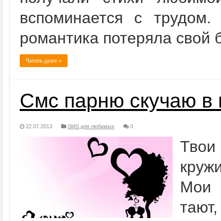
вспоминается с трудом.
романтика потеряла свой
Читать далее »
Смс парню скучаю в 
22.07.2013
SMS для любимых
0
Твои 
круж
Мои 
тают