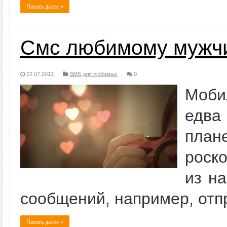
Читать далее »
Смс любимому мужч
22.07.2013
SMS для любимых
0
Моби
едва
план
роск
из на
сообщений, например, отп
Читать далее »