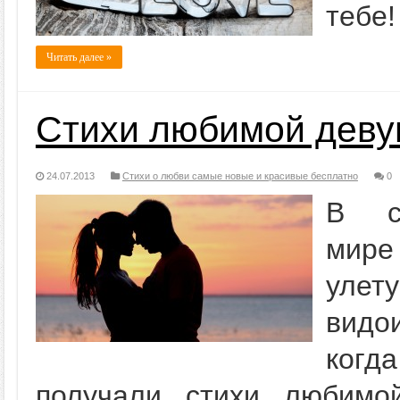
тебе!
Читать далее »
Стихи любимой деву
24.07.2013
Стихи о любви самые новые и красивые бесплатно
0
В со
мире
улет
видо
когда
получали стихи любимо