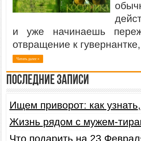
обыч
дейс
и уже начинаешь переж
отвращение к гувернантке
Читать далее »
Последние записи
Ищем приворот: как узнать
Жизнь рядом с мужем-тира
Что подарить на 23 Февра