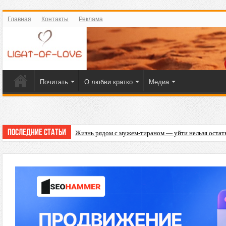
Главная
Контакты
Реклама
Почитать
О любви кратко
Медиа
Последние статьи
Жизнь рядом с мужем-тираном — уйти нельзя остат