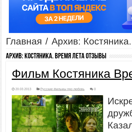
Главная
/
Архив: Костяника
Архив:
Костяника. Время лета отзывы
Фильм Костяника Вр
20.03.2013
Русские фильмы про любовь
0
Искр
друж
Каза