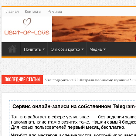
Главная
Контакты
Реклама
Почитать
О любви кратко
Медиа
Последние статьи
Что подарить на 23 Февраля любимому мужчине?
Сервис онлайн-записи на собственном Telegram
Тот, кто работает в сфере услуг, знает — без ведения запи
напоминать клиентам о визитах тоже. Нашли самый бюдж
Для новых пользователей
первый месяц бесплатно
.
Чат-бот для мастеров и специалистов, который упрощает 