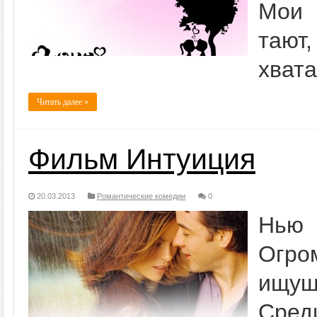
Мои 
тают
хвата
Читать далее »
Фильм Интуиция
20.03.2013
Романтические комедии
0
Нью
Огр
ищущ
Сред