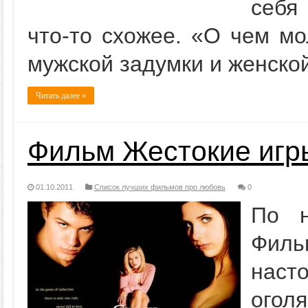
себя
что-то схожее. «О чем м
мужской задумки и женско
Читать далее »
Фильм Жестокие игр
01.10.2011
Список лучших фильмов про любовь
0
По н
Филь
наст
огол