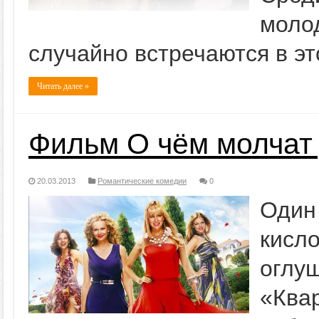
моло
случайно встречаются в эт
Читать далее »
Фильм О чём молчат
20.03.2013
Романтические комедии
0
Оди
кисл
оглу
«Ква