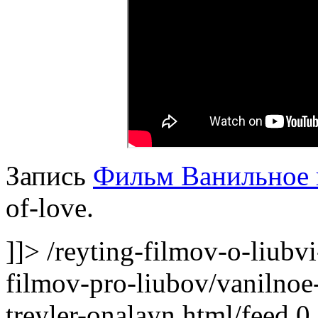
Запись
Фильм Ванильное 
of-love.
]]>
/reyting-filmov-o-liubv
filmov-pro-liubov/vanilnoe-
treyler-onalayn.html/feed
0