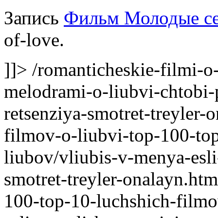
Запись
Фильм Молодые с
of-love.
]]>
/romanticheskie-filmi-o-
melodrami-o-liubvi-chtobi-
retsenziya-smotret-treyler-
filmov-o-liubvi-top-100-to
liubov/vliubis-v-menya-esli
smotret-treyler-onalayn.ht
100-top-10-luchshich-filmo