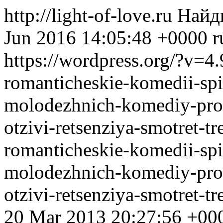
http://light-of-love.ru
Найд
Jun 2016 14:05:48 +0000
r
https://wordpress.org/?v=4.
romanticheskie-komedii-spi
molodezhnich-komediy-pro-
otzivi-retsenziya-smotret-t
romanticheskie-komedii-spi
molodezhnich-komediy-pro-
otzivi-retsenziya-smotret-t
20 Mar 2013 20:27:56 +00