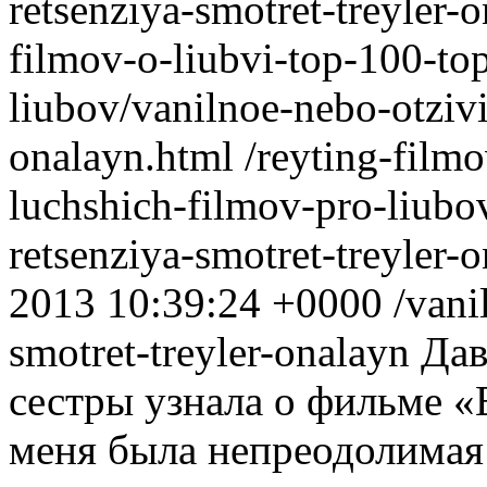
retsenziya-smotret-treyler-
filmov-o-liubvi-top-100-to
liubov/vanilnoe-nebo-otzivi
onalayn.html
/reyting-film
luchshich-filmov-pro-liubo
retsenziya-smotret-treyler
2013 10:39:24 +0000
/vani
smotret-treyler-onalayn
Дав
сестры узнала о фильме «
меня была непреодолимая