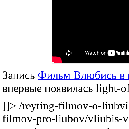
Запись
Фильм Влюбись в 
впервые появилась light-of
]]>
/reyting-filmov-o-liubv
filmov-pro-liubov/vliubis-v