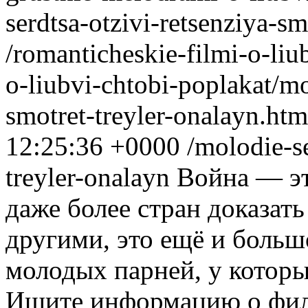
serdtsa-otzivi-retsenziya-sm
/romanticheskie-filmi-o-liu
o-liubvi-chtobi-poplakat/mo
smotret-treyler-onalayn.ht
12:25:36 +0000
/molodie-se
treyler-onalayn
Война — эт
даже более стран доказать
другими, это ещё и больш
молодых парней, у которы
Ищите информацию о фил