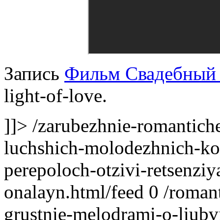
Запись
Фильм Свадебный 
light-of-love.
]]>
/zarubezhnie-romantich
luchshich-molodezhnich-ko
perepoloch-otzivi-retsenziya
onalayn.html/feed
0
/romant
grustnie-melodrami-o-liubv