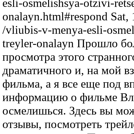
esli-osmelishsya-otzivi-rets
onalayn.html#respond
Sat,
/vliubis-v-menya-esli-osmel
treyler-onalayn
Прошло бол
просмотра этого странног
драматичного и, на мой в
фильма, а я все еще под 
информацию о фильме Влю
осмелишься. Здесь вы мо
отзывы, посмотреть трейл