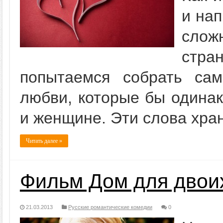
и нап
слож
стр
попытаемся собрать са
любви, которые бы одинак
и женщине. Эти слова хран
Читать далее »
Фильм Дом для двои
21.03.2013
Русские романтические комедии
0