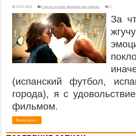
23.07.2012
Список лучших фильмов про любовь
0
За ч
жгучу
эмо
покл
ина
(испанский футбол, испа
города), я с удовольстви
фильмом.
Читать далее »