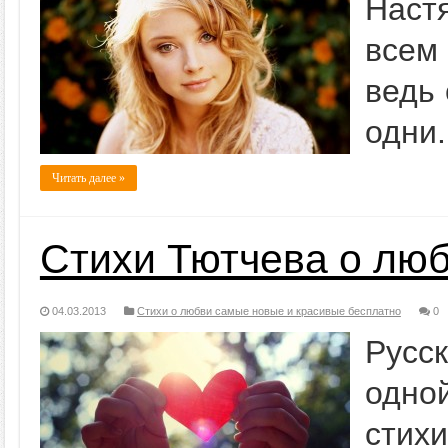
Наст
всем
ведь 
одни.
Читать далее »
Стихи Тютчева о лю
04.03.2013
Стихи о любви самые новые и красивые бесплатно
0
Русск
одно
стих