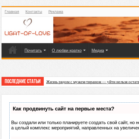
Главная
Контакты
Реклама
Почитать
О любви кратко
Медиа
Последние статьи
Жизнь рядом с мужем-тираном — уйти нельзя остат
Что подарить на 23 Февраля любимому мужчине?
Как продвинуть сайт на первые места?
Вы создали или только планируете создать свой сайт, но н
а целый комплекс мероприятий, направленных на увеличен