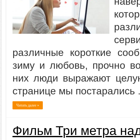
наве
кот
раз
серв
различные короткие сооб
зиму и любовь, прочно в
них люди выражают целую
странице мы постарались .
Читать далее »
Фильм Три метра на