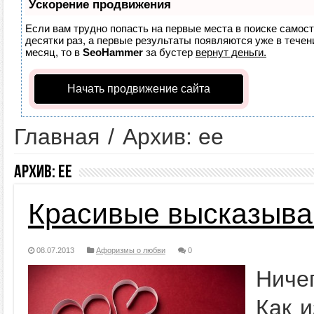
Ускорение продвижения
Если вам трудно попасть на первые места в поиске самос
десятки раз, а первые результаты появляются уже в течени
месяц, то в
SeoHammer
за бустер
вернут деньги.
Начать продвижение сайта
Главная
/
Архив: ее
Архив:
ее
Красивые высказыва
08.07.2013
Афоризмы о любви
0
Ниче
Как и