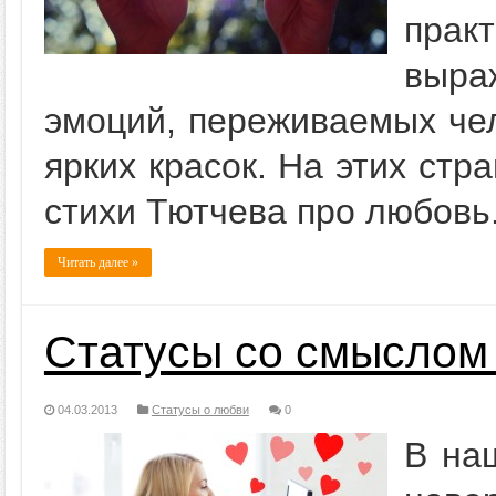
прак
выра
эмоций, переживаемых че
ярких красок. На этих ст
стихи Тютчева про любовь.
Читать далее »
Статусы со смыслом
04.03.2013
Статусы о любви
0
В на