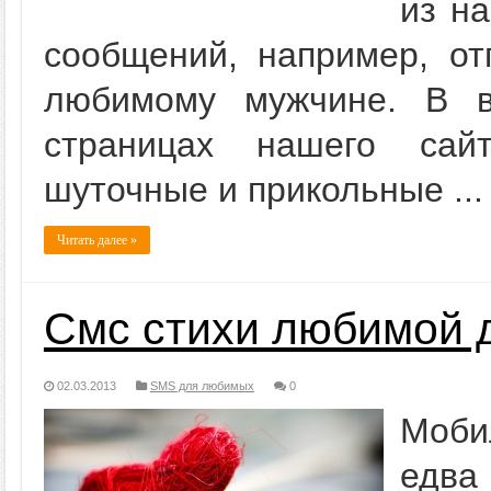
из на
сообщений, например, о
любимому мужчине. В в
страницах нашего сай
шуточные и прикольные ...
Читать далее »
Смс стихи любимой 
02.03.2013
SMS для любимых
0
Моби
едва