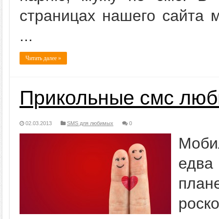
страницах нашего сайта 
...
Читать далее »
Прикольные смс лю
02.03.2013
SMS для любимых
0
Моби
едва
план
роск