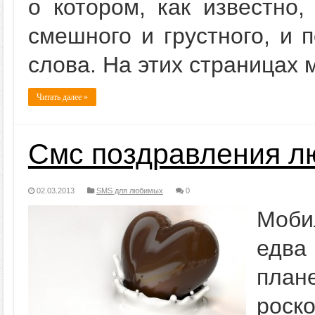
о котором, как известно,
смешного и грустного, и 
слова. На этих страницах 
Читать далее »
Смс поздравления 
02.03.2013
SMS для любимых
0
Моби
едва
план
роск