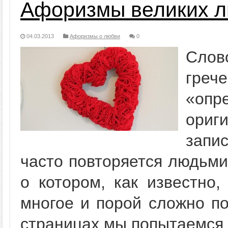
Афоризмы великих 
04.03.2013
Афоризмы о любви
0
Слов
гре
«опр
ори
запи
часто повторяется людьми
о котором, как известно,
многое и порой сложно по
страницах мы попытаемся 