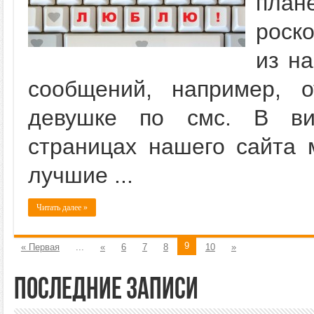
план
роск
из на
сообщений, например, 
девушке по смс. В ви
страницах нашего сайта 
лучшие ...
Читать далее »
9
« Первая
...
«
6
7
8
10
»
Последние записи