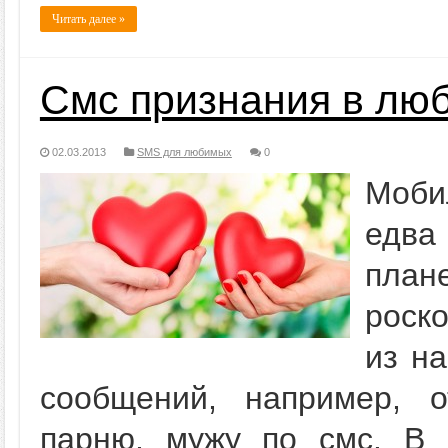
Читать далее »
Смс признания в лю
02.03.2013
SMS для любимых
0
Моби
едва
план
роск
из на
сообщений, например, 
парню, мужу по смс. В 