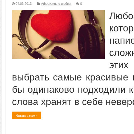
04.03.2013
Афоризмы о любви
0
Любо
кото
напи
слож
этих
выбрать самые красивые 
бы одинаково подходили к
слова хранят в себе невер
Читать далее »