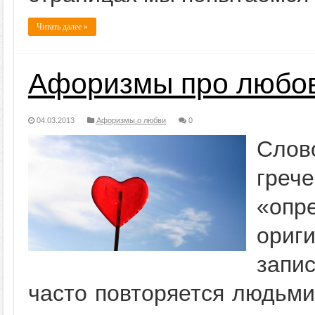
Читать далее »
Афоризмы про любов
04.03.2013
Афоризмы о любви
0
Слов
гре
«опр
ори
запи
часто повторяется людьми