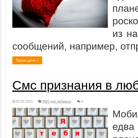
план
роск
из на
сообщений, например, отп
Читать далее »
Смс признания в лю
02.03.2013
SMS для любимых
0
Моби
едва