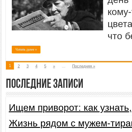
кому
цвет
что б
Читать далее »
1
2
3
4
5
»
...
Последняя »
Последние записи
Ищем приворот: как узнать
Жизнь рядом с мужем-тира