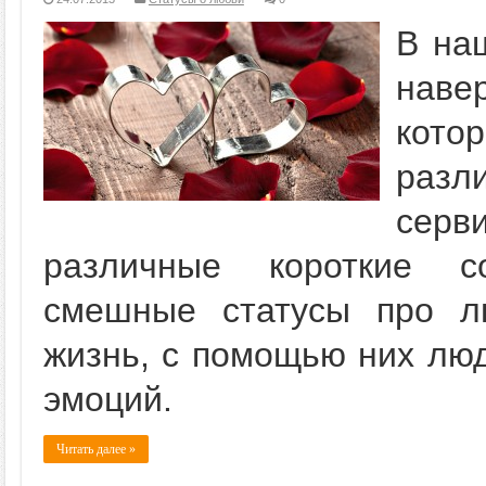
В на
наве
кот
раз
серв
различные короткие с
смешные статусы про л
жизнь, с помощью них лю
эмоций.
Читать далее »