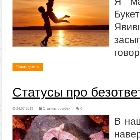
Я ма
Буке
Яви
засып
говор
Читать далее »
Статусы про безотв
24.07.2013
Статусы о любви
0
В на
наве