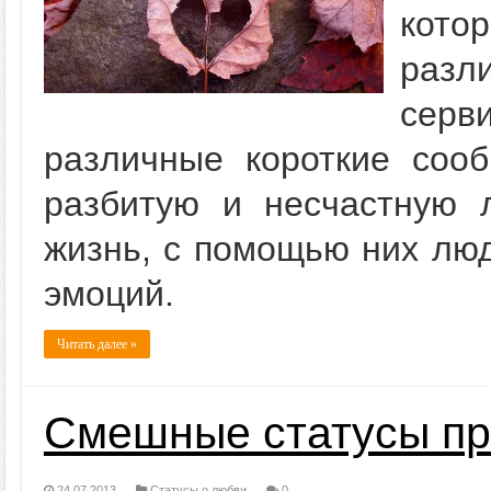
кот
раз
серв
различные короткие сооб
разбитую и несчастную 
жизнь, с помощью них лю
эмоций.
Читать далее »
Смешные статусы пр
24.07.2013
Статусы о любви
0