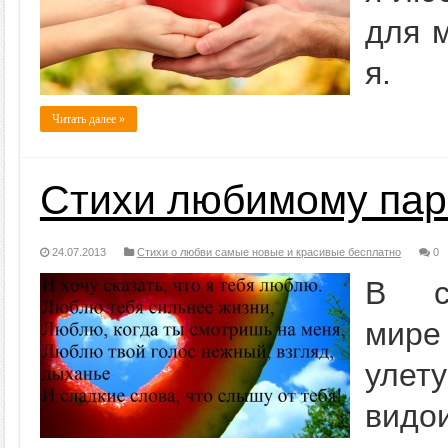
для м
я.
Читать далее »
Стихи любимому па
24.07.2013
Стихи о любви самые новые и красивые бесплатно
0
В со
мире
улет
видо