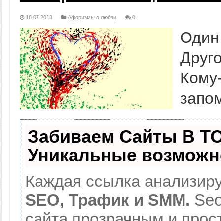
18.07.2013
Афоризмы о любви
0
Один
Друго
Ком
запо
Забиваем Сайты В Т
Уникальные возможн
Каждая ссылка анализиру
SEO, Трафик и SMM.
Seo
сайта прозрачным и прос