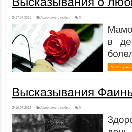
Высказывания о люб
17.07.2013
Афоризмы о любви
0
Мамо
в де
боле
Читать далее 
Высказывания Фаины
16.07.2013
Афоризмы о любви
0
Здор
день 