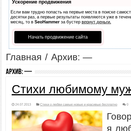
Ускорение продвижения
Если вам трудно попасть на первые места в поиске самос
десятки раз, а первые результаты появляются уже в течени
месяц, то в
SeoHammer
за бустер
вернут деньги.
Начать продвижение сайта
Главная
/
Архив: —
Архив:
—
Стихи любимому муж
24.07.2013
Стихи о любви самые новые и красивые бесплатно
0
Говор
я лю