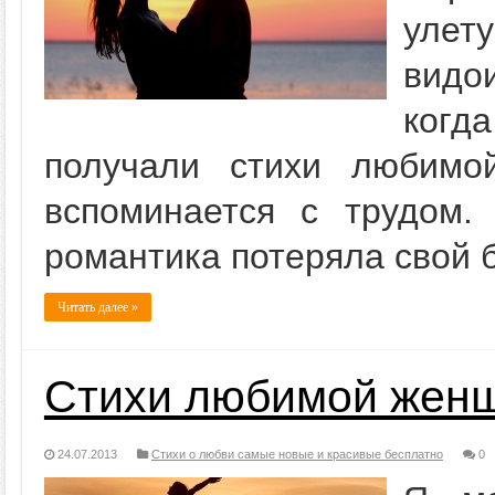
улет
видо
когда
получали стихи любимо
вспоминается с трудом.
романтика потеряла свой
Читать далее »
Стихи любимой жен
24.07.2013
Стихи о любви самые новые и красивые бесплатно
0