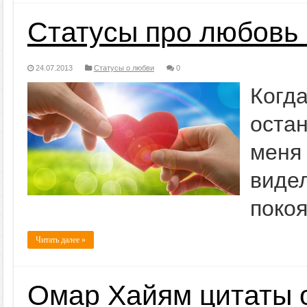
Статусы про любовь
24.07.2013
Статусы о любви
0
Когд
остан
меня
виде
покоя
Читать далее »
Омар Хайям цитаты 