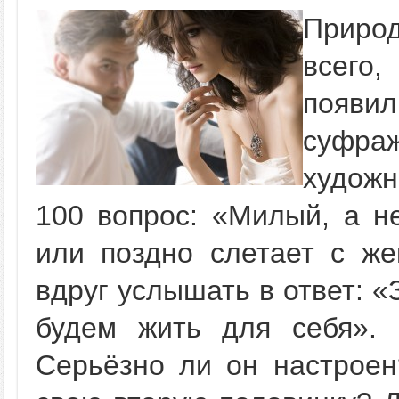
Приро
всего
появи
суфраж
художн
100 вопрос: «Милый, а н
или поздно слетает с же
вдруг услышать в ответ: «
будем жить для себя». 
Серьёзно ли он настроен