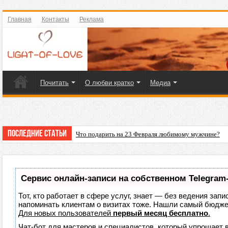
Главная
Контакты
Реклама
Почитать
О любви кратко
Медиа
Последние статьи
Что подарить на 23 Февраля любимому мужчине?
Сервис онлайн-записи на собственном Telegram
Тот, кто работает в сфере услуг, знает — без ведения запи
напоминать клиентам о визитах тоже. Нашли самый бюдж
Для новых пользователей
первый месяц бесплатно
.
Чат-бот для мастеров и специалистов, который упрощает 