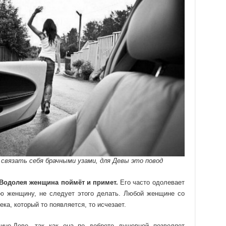
связать себя брачными узами, для Девы это повод
Водолея женщина поймёт и примет.
Его часто одолевает
ю женщину, не следует этого делать. Любой женщине со
ка, который то появляется, то исчезает.
не-Деве, так как она по доброте душевной позволяет