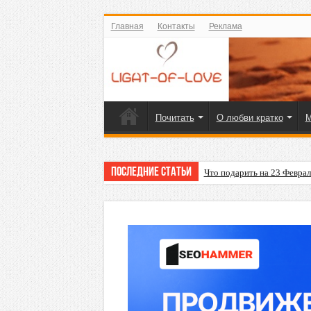
Главная
Контакты
Реклама
Почитать
О любви кратко
М
Последние статьи
Что подарить на 23 Февра