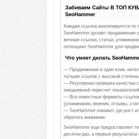
Забиваем Сайты В ТОП КУВ
SeoHammer
Каждая ссылка анализируется по 
SeoHammer делает продвижение са
вечные ссылки, статьи, упоминани
потенциал SeoHammer для продви
Что умеет делать SeoHamme
— Продвижение в один клик, инте
лучших ссылок с высокой степень
— Регулярная проверка качества с
ежедневный пересчет показателей 
— Все известные форматы ссылок:
(упоминания, мнения, отзывы, стат
— SeoHammer покажет, где рост ил
обратить внимание.
SeoHammer еще предоставляет т
десятки раз, а первые результаты