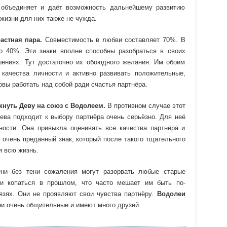
 объединяет и даёт возможность дальнейшему развитию
жизни для них также не чужда.
астная пара.
Совместимость в любви составляет 70%. В
о 40%. Эти знаки вполне способны разобраться в своих
шениях. Тут достаточно их обоюдного желания. Им обоим
 качества личности и активно развивать положительные,
овы работать над собой ради счастья партнёра.
кнуть Деву на союз с Водолеем.
В противном случае этот
ева подходит к выбору партнёра очень серьёзно. Для неё
ности. Она привыкла оценивать все качества партнёра и
 очень преданный знак, который после такого тщательного
я всю жизнь.
ни без тени сожаления могут разорвать любые старые
 и копаться в прошлом, что часто мешает им быть по-
зях. Они не проявляют свои чувства партнёру.
Водолеи
и очень общительные и имеют много друзей.