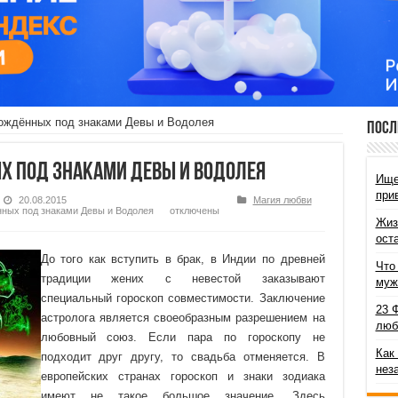
ождённых под знаками Девы и Водолея
Посл
 под знаками Девы и Водолея
Ище
при
20.08.2015
Магия любви
нных под знаками Девы и Водолея
отключены
Жиз
ост
До того как вступить в брак, в Индии по древней
Что
традиции жених с невестой заказывают
муж
специальный гороскоп совместимости. Заключение
23 
астролога является своеобразным разрешением на
люб
любовный союз. Если пара по гороскопу не
Как
подходит друг другу, то свадьба отменяется. В
нез
европейских странах гороскоп и знаки зодиака
имеют не такое большое значение. Здесь