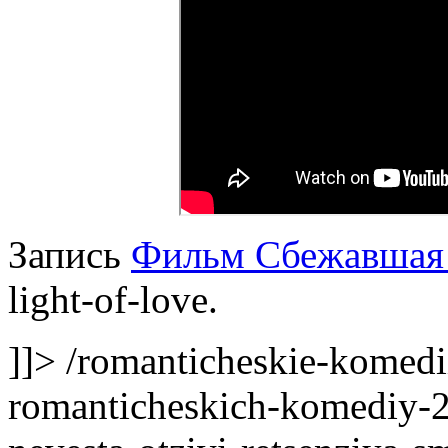
Запись
Фильм Сбежавшая 
light-of-love.
]]>
/romanticheskie-komedii
romanticheskich-komediy-