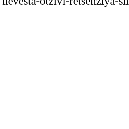
nevesta-otzivi-retsenziya-s