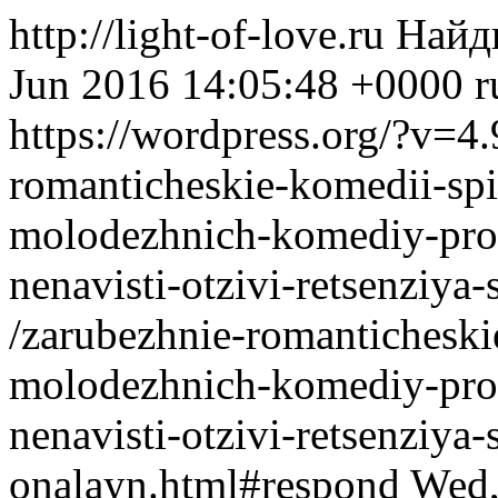
http://light-of-love.ru
Найд
Jun 2016 14:05:48 +0000
r
https://wordpress.org/?v=4.
romanticheskie-komedii-spi
molodezhnich-komediy-pro-
nenavisti-otzivi-retsenziya-
/zarubezhnie-romanticheski
molodezhnich-komediy-pro-
nenavisti-otzivi-retsenziya-
onalayn.html#respond
Wed,