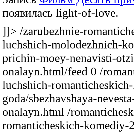
появилась light-of-love.
]]>
/zarubezhnie-romantich
luchshich-molodezhnich-ko
prichin-moey-nenavisti-otzi
onalayn.html/feed
0
/roman
luchshich-romanticheskich
goda/sbezhavshaya-nevesta-o
onalayn.html
/romantichesk
romanticheskich-komediy-