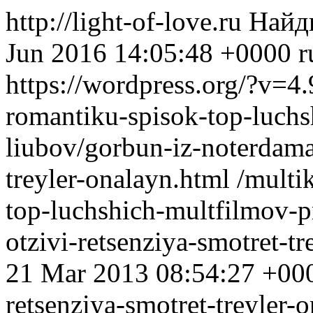
http://light-of-love.ru
Найд
Jun 2016 14:05:48 +0000
r
https://wordpress.org/?v=4.
romantiku-spisok-top-luchs
liubov/gorbun-iz-noterdama-
treyler-onalayn.html
/multi
top-luchshich-multfilmov-p
otzivi-retsenziya-smotret-t
21 Mar 2013 08:54:27 +00
retsenziya-smotret-treyler-