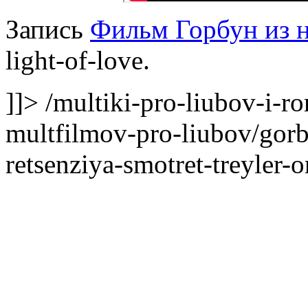
Запись
Фильм Горбун из 
light-of-love.
]]>
/multiki-pro-liubov-i-r
multfilmov-pro-liubov/gorb
retsenziya-smotret-treyler-