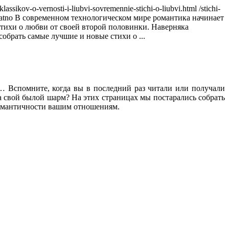
i-klassikov-o-vernosti-i-liubvi-sovremennie-stichi-o-liubvi.html
/stichi-
latno
В современном технологическом мире романтика начинает
стихи о любви от своей второй половинки. Наверняка
обрать самые лучшие и новые стихи о ...
… Вспомните, когда вы в последний раз читали или получали
а свой былой шарм? На этих страницах мы постарались собрать
романтичности вашим отношениям.