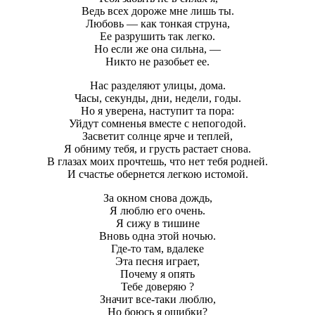
Ведь всех дороже мне лишь ты.
Любовь — как тонкая струна,
Ее разрушить так легко.
Но если же она сильна, —
Никто не разобьет ее.
Нас разделяют улицы, дома.
Часы, секунды, дни, недели, годы.
Но я уверена, наступит та пора:
Уйдут сомненья вместе с непогодой.
Засветит солнце ярче и теплей,
Я обниму тебя, и грусть растает снова.
В глазах моих прочтешь, что нет тебя родней.
И счастье обернется легкою истомой.
За окном снова дождь,
Я люблю его очень.
Я сижу в тишине
Вновь одна этой ночью.
Где-то там, вдалеке
Эта песня играет,
Почему я опять
Тебе доверяю ?
Значит все-таки люблю,
Но боюсь я ошибки?