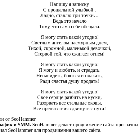
Напишу я записку
С прощальной улыбкой..
Ладно, ставлю три точки…
Ведь это начало
Тому, что сама себе обещала.
Я могу стать какой угодно!
Светлым ангелом пасмурным днем,
Тихой, скромной, маленькой девочкой,
Стервой той, что сжигает огнем!
Я могу стать какой угодно!
Я могу и любить, и страдать,
Ненавидеть, бояться и плакать,
Ради счастья душу продать!
Я могу стать какой угодно!
Свое сердце разбить на куски,
Разорвать все стальные оковы,
Все препятствия сдвинуть с пути!
и от SeoHammer
рафик и SMM.
SeoHammer делает продвижение сайта прозрачным
циал SeoHammer для продвижения вашего сайта.