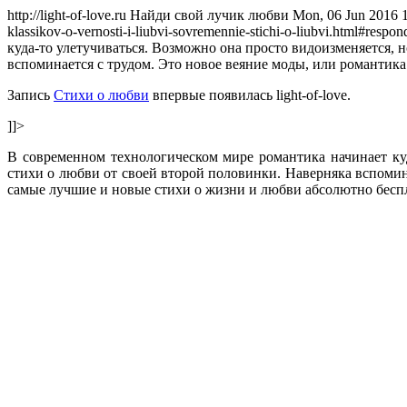
http://light-of-love.ru
Найди свой лучик любви
Mon, 06 Jun 2016 
klassikov-o-vernosti-i-liubvi-sovremennie-stichi-o-liubvi.html#respon
куда-то улетучиваться. Возможно она просто видоизменяется, 
вспоминается с трудом. Это новое веяние моды, или романтика
Запись
Стихи о любви
впервые появилась light-of-love.
]]>
В современном технологическом мире романтика начинает ку
стихи о любви от своей второй половинки. Наверняка вспомин
самые лучшие и новые стихи о жизни и любви абсолютно бесп