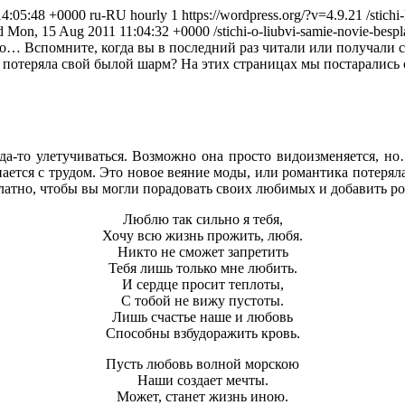
14:05:48 +0000
ru-RU
hourly
1
https://wordpress.org/?v=4.9.21
/stich
d
Mon, 15 Aug 2011 11:04:32 +0000
/stichi-o-liubvi-samie-novie-besp
но… Вспомните, когда вы в последний раз читали или получали 
 потеряла свой былой шарм? На этих страницах мы постарались с
да-то улетучиваться. Возможно она просто видоизменяется, но
ается с трудом. Это новое веяние моды, или романтика потерял
латно, чтобы вы могли порадовать своих любимых и добавить 
Люблю так сильно я тебя,
Хочу всю жизнь прожить, любя.
Никто не сможет запретить
Тебя лишь только мне любить.
И сердце просит теплоты,
С тобой не вижу пустоты.
Лишь счастье наше и любовь
Способны взбудоражить кровь.
Пусть любовь волной морскою
Наши создает мечты.
Может, станет жизнь иною.