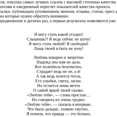
ов, покупка самых лучших ссылок с высокой степенью качества
ателям и ежедневный пересчет показателей качества проекта.
ылки, публикации (упоминания, мнения, отзывы, статьи, пресс-
 на которые нужно обратить внимание.
 продвижение в десятки раз, а первые результаты появляются уже
Я могу стать какой угодно!
Слышишь?! Я ведь сейчас не шучу!
Я могу стать любой! Я свободна!
Лишь твоей я быть не хочу!
Любовь коварна и запретна:
Надежд она нам не дала.
Вот полюбила безответно,
Страдает ведь не он, а я!
А так ведь хочется тепла,
Его улыбки, смеха, ласки.
Но остается лишь мечта
О самой яркой твоей сказке.
«Люблю тебя», — слова простые…
Но говорить их очень трудно.
«Люблю тебя», — сказала я впервые..
Что было дальше.. помню смутно..
Я поняла, что правда — это больно,