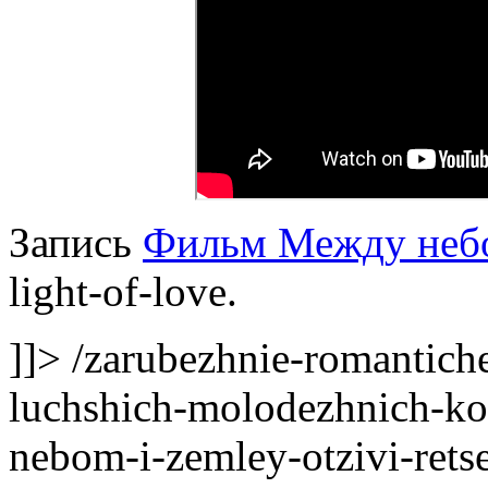
Запись
Фильм Между небо
light-of-love.
]]>
/zarubezhnie-romantich
luchshich-molodezhnich-k
nebom-i-zemley-otzivi-retse