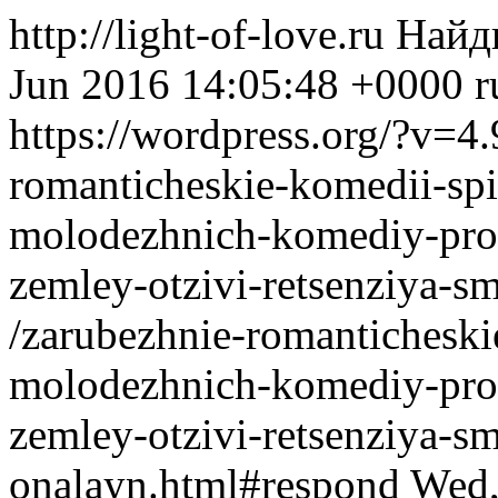
http://light-of-love.ru
Найд
Jun 2016 14:05:48 +0000
r
https://wordpress.org/?v=4.
romanticheskie-komedii-spi
molodezhnich-komediy-pro
zemley-otzivi-retsenziya-sm
/zarubezhnie-romanticheski
molodezhnich-komediy-pro
zemley-otzivi-retsenziya-smo
onalayn.html#respond
Wed,