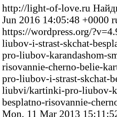
http://light-of-love.ru
Найд
Jun 2016 14:05:48 +0000
r
https://wordpress.org/?v=4.
liubov-i-strast-skchat-bespl
pro-liubov-karandashom-smo
risovannie-cherno-belie-kar
pro-liubov-i-strast-skchat-b
liubvi/kartinki-pro-liubov-
besplatno-risovannie-chern
Mon, 11 Mar 2013 15:11:5